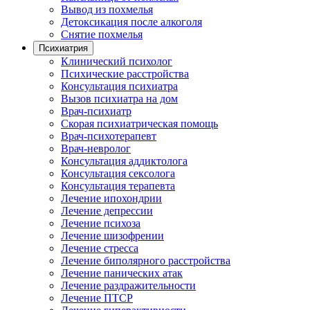
Вывод из похмелья
Детоксикация после алкоголя
Снятие похмелья
Психиатрия
Клинический психолог
Психические расстройства
Консультация психиатра
Вызов психиатра на дом
Врач-психиатр
Скорая психиатрическая помощь
Врач-психотерапевт
Врач-невролог
Консультация аддиктолога
Консультация сексолога
Консультация терапевта
Лечение ипохондрии
Лечение депрессии
Лечение психоза
Лечение шизофрении
Лечение стресса
Лечение биполярного расстройства
Лечение панических атак
Лечение раздражительности
Лечение ПТСР