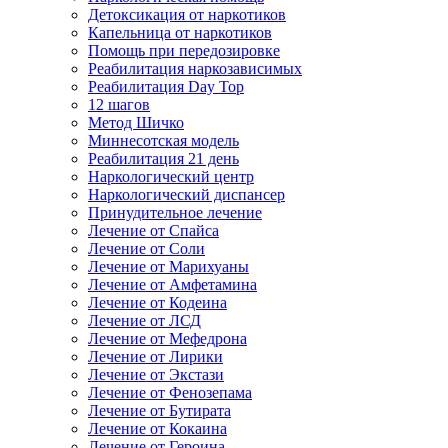
Детоксикация от наркотиков
Капельница от наркотиков
Помощь при передозировке
Реабилитация наркозависимых
Реабилитация Day Top
12 шагов
Метод Шичко
Миннесотская модель
Реабилитация 21 день
Наркологический центр
Наркологический диспансер
Принудительное лечение
Лечение от Спайса
Лечение от Соли
Лечение от Марихуаны
Лечение от Амфетамина
Лечение от Кодеина
Лечение от ЛСД
Лечение от Мефедрона
Лечение от Лирики
Лечение от Экстази
Лечение от Фенозепама
Лечение от Бутирата
Лечение от Кокаина
Лечение от Героина