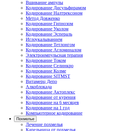
Вшивание ампулы
Кодирование Дисульфирамом
Кодирование Налтрексоном
Метод Довженко
Кодирование Гипнозом
Кодирование Уколом
Кодирование Эспераль
Иглоукалыванием
Кодирование Тетлонгом
Кодирование Агломиналом
Электроимпульсная терапия
Кодирование Током
Кодирование Селинкро
Кодирование Колме
Кодирование SITMST
Витамерц Депо
Алкоблокада
Кодирование Актоплекс
Кодирование от курения
Кодирование на 6 месяцев
Кодирование на 1 год
Компьютерное кодирование
Похмелье
Лечение похмелья
Капельница от похмелья