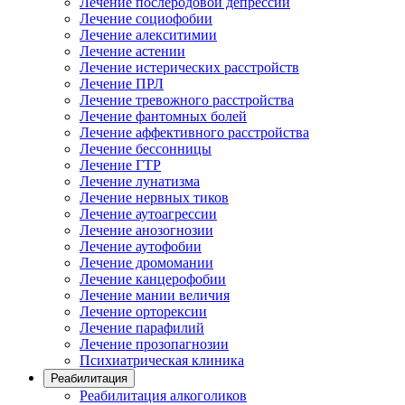
Лечение послеродовой депрессии
Лечение социофобии
Лечение алекситимии
Лечение астении
Лечение истерических расстройств
Лечение ПРЛ
Лечение тревожного расстройства
Лечение фантомных болей
Лечение аффективного расстройства
Лечение бессонницы
Лечение ГТР
Лечение лунатизма
Лечение нервных тиков
Лечение аутоагрессии
Лечение анозогнозии
Лечение аутофобии
Лечение дромомании
Лечение канцерофобии
Лечение мании величия
Лечение орторексии
Лечение парафилий
Лечение прозопагнозии
Психиатрическая клиника
Реабилитация
Реабилитация алкоголиков