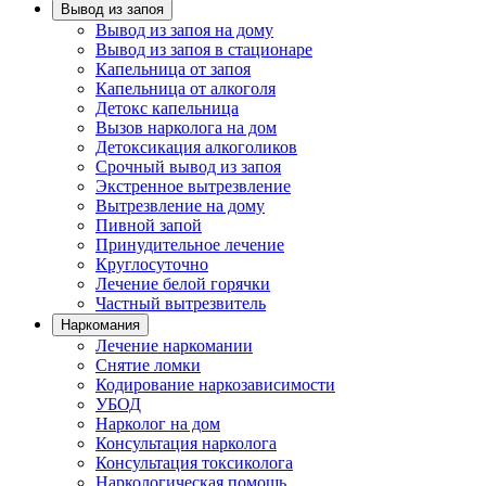
Вывод из запоя
Вывод из запоя на дому
Вывод из запоя в стационаре
Капельница от запоя
Капельница от алкоголя
Детокс капельница
Вызов нарколога на дом
Детоксикация алкоголиков
Срочный вывод из запоя
Экстренное вытрезвление
Вытрезвление на дому
Пивной запой
Принудительное лечение
Круглосуточно
Лечение белой горячки
Частный вытрезвитель
Наркомания
Лечение наркомании
Снятие ломки
Кодирование наркозависимости
УБОД
Нарколог на дом
Консультация нарколога
Консультация токсиколога
Наркологическая помощь