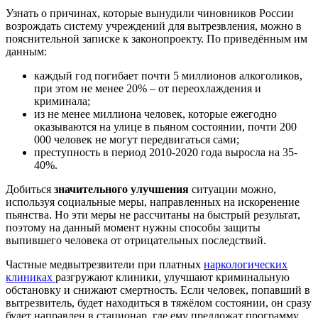
Узнать о причинах, которые вынудили чиновников России
возрождать систему учреждений для вытрезвления, можно в
пояснительной записке к законопроекту. По приведённым им
данным:
каждый год погибает почти 5 миллионов алкоголиков,
при этом не менее 20% – от переохлаждения и
криминала;
из не менее миллиона человек, которые ежегодно
оказываются на улице в пьяном состоянии, почти 200
000 человек не могут передвигаться сами;
преступность в период 2010-2020 года выросла на 35-
40%.
Добиться
значительного улучшения
ситуации можно,
используя социальные меры, направленных на искоренение
пьянства. Но эти меры не рассчитаны на быстрый результат,
поэтому на данный момент нужны способы защиты
выпившего человека от отрицательных последствий.
Частные медвытрезвители при платных
наркологических
клиниках
разгружают клиники, улучшают криминальную
обстановку и снижают смертность. Если человек, попавший в
вытрезвитель, будет находиться в тяжёлом состоянии, он сразу
будет направлен в стационар, где ему предложат программу